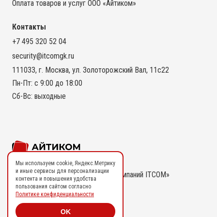
Оплата товаров и услуг ООО «Айтиком»
Контакты
+7 495 320 52 04
security@itcomgk.ru
111033, г. Москва, ул. Золоторожский Вал, 11с22
Пн-Пт: с 9:00 до 18:00
Сб-Вс: выходные
Мы используем cookie, Яндекс.Метрику
и иные сервисы для персонализации
2026 © ООО «Айтиком» | Группа компаний ITCOM»
контента и повышения удобства
пользования сайтом согласно
Политике конфиденциальности
Политика конфиденциальности
OK