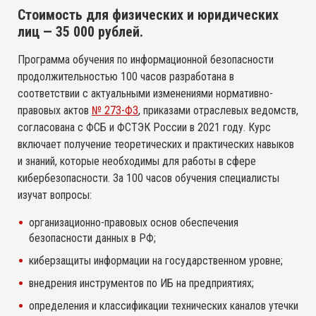
Темы рассылки
Стоимость для физических и юридических
Соглашаюсь с
политикой конфиденциальности
и
лиц — 35 000 рублей.
порядком обработки
персональных данных
Программа обучения по информационной безопасности
Соглашаюсь на
получение уведомлений
о сроках
окончания сертификатов, лицензий, подписок, акций
продолжительностью 100 часов разработана в
Соглашаюсь с
Соглашаюсь с
Соглашаюсь с
политикой конфиденциальности
политикой конфиденциальности
политикой конфиденциальности
и
и
и
и специальных предложений.
соответствии с актуальными изменениями нормативно-
порядком обработки
порядком обработки
порядком обработки
персональных данных
персональных данных
персональных данных
Соглашаюсь с
политикой конфиденциальности
и
правовых актов
№ 273-ФЗ
, приказами отраслевых ведомств,
Соглашаюсь на
Соглашаюсь на
Соглашаюсь на
получение уведомлений
получение уведомлений
получение уведомлений
о сроках
о сроках
о сроках
Alternative:
порядком обработки
персональных данных
согласована с ФСБ и ФСТЭК России в 2021 году. Курс
окончания сертификатов, лицензий, подписок, акций
окончания сертификатов, лицензий, подписок, акций
окончания сертификатов, лицензий, подписок, акций
Соглашаюсь на
получение уведомлений
о сроках
и специальных предложений.
и специальных предложений.
и специальных предложений.
включает получение теоретических и практических навыков
окончания сертификатов, лицензий, подписок, акций
и знаний, которые необходимы для работы в сфере
Соглашаюсь с
политикой конфиденциальности
и
и специальных предложений.
Alternative:
Alternative:
Alternative:
порядком обработки
персональных данных
кибербезопасности. За 100 часов обучения специалисты
Соглашаюсь на
получение уведомлений
о сроках
изучат вопросы:
Alternative:
окончания сертификатов, лицензий, подписок, акций
и специальных предложений.
организационно-правовых основ обеспечения
безопасности данных в РФ;
Alternative:
киберзащиты информации на государственном уровне;
внедрения инструментов по ИБ на предприятиях;
определения и классификации технических каналов утечки