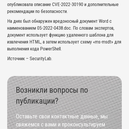
окончания сертификатов, лицензий, подписок, акций
окончания сертификатов, лицензий, подписок, акций
окончания сертификатов, лицензий, подписок, акций
опубликовала описание CVE-2022-30190 и дополнительные
Соглашаюсь на
получение уведомлений
о сроках
и специальных предложений.
и специальных предложений.
и специальных предложений.
окончания сертификатов, лицензий, подписок, акций
рекомендации по безопасности.
Соглашаюсь с
политикой конфиденциальности
и
и специальных предложений.
Alternative:
Alternative:
Alternative:
порядком обработки
персональных данных
На днях был обнаружен вредоносный документ Word с
Соглашаюсь на
получение уведомлений
о сроках
Alternative:
наименованием 05-2022-0438.doc. По словам экспертов,
окончания сертификатов, лицензий, подписок, акций
документ использует функцию удаленного шаблона для
и специальных предложений.
извлечения HTML, а затем использует схему «ms-msdt» для
выполнения кода PowerShell.
Alternative:
Источник – SecurityLab.
Возникли вопросы по
публикации?
Оставьте свои контактные данные, мы
свяжемся с вами и проконсультируем